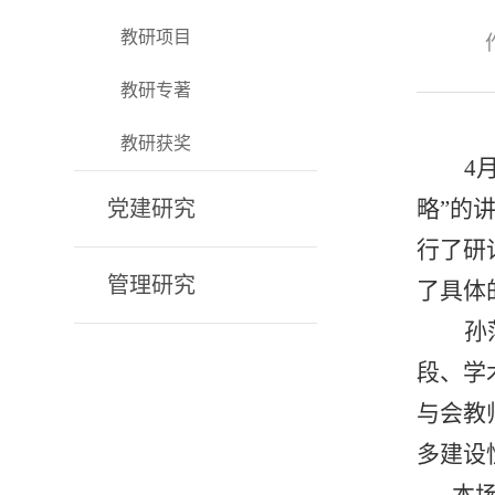
教研项目
教研专著
教研获奖
4
略”的
党建研究
行了研
管理研究
了具体
孙
段、学
与会教
多建设