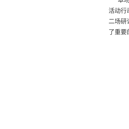
本
活动行动
二场研
了重要