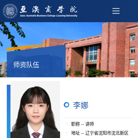
师资队伍
李娜
职称 -- 讲师
地址 -- 辽宁省沈阳市沈北新区