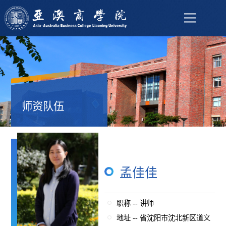
师资队伍
孟佳佳
职称 -- 讲师
地址 -- 省沈阳市沈北新区道义