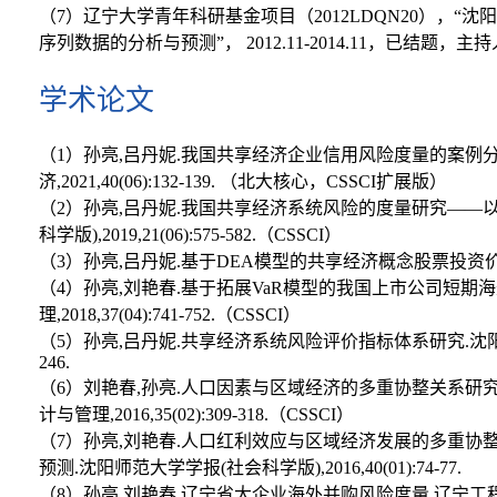
（7）辽宁大学青年科研基金项目（2012LDQN20），
序列数据的分析与预测”， 2012.11-2014.11，已结题，主
学术论文
（1）孙亮,吕丹妮.我国共享经济企业信用风险度量的案例
济,2021,40(06):132-139. （北大核心，CSSCI扩展版）
（2）孙亮,吕丹妮.我国共享经济系统风险的度量研究——
科学版),2019,21(06):575-582.（CSSCI）
（3）孙亮,吕丹妮.基于DEA模型的共享经济概念股票投资价值评价研究
（4）孙亮,刘艳春.基于拓展VaR模型的我国上市公司短期
理,2018,37(04):741-752.（CSSCI）
（5）孙亮,吕丹妮.共享经济系统风险评价指标体系研究.沈阳工业大学
246.
（6）刘艳春,孙亮.人口因素与区域经济的多重协整关系研
计与管理,2016,35(02):309-318.（CSSCI）
（7）孙亮,刘艳春.人口红利效应与区域经济发展的多重
预测.沈阳师范大学学报(社会科学版),2016,40(01):74-77.
（8）孙亮,刘艳春.辽宁省大企业海外并购风险度量.辽宁工程技术大学