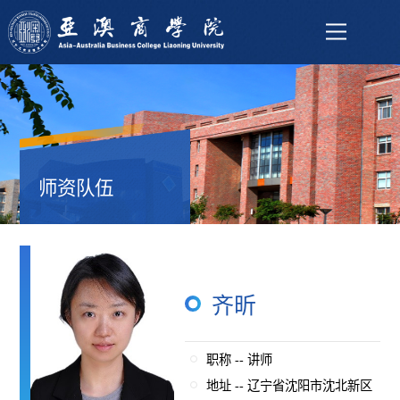
师资队伍
齐昕
职称 -- 讲师
地址 -- 辽宁省沈阳市沈北新区